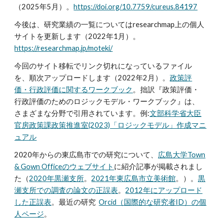
（2025年5月）。
https://doi.org/10.7759/cureus.84197
今後は、研究業績の一覧についてはresearchmap上の個人
サイトを更新します（2022年1月）。
https://researchmap.jp/moteki/
今回のサイト移転でリンク切れになっているファイル
を、順次アップロードします（2022年2月）。
政策評
価・行政評価に関するワークブック
。拙訳『政策評価・
行政評価のためのロジックモデル・ワークブック』は、
さまざまな分野で引用されています。例:
文部科学省大臣
官房政策課政策推進室(2023)「ロジックモデル」作成マニ
ュアル
2020年からの東広島市での研究について、
広島大学Town
& Gown Officeのウェブサイト
に紹介記事が掲載されまし
た（
2020年黒瀬支所
。
2021年東広島市立美術館
。）。
黒
瀬支所での調査の論文の正誤表
。
2012年にアップロード
した正誤表
。最近の研究
Orcid（国際的な研究者ID）の個
人ページ
。