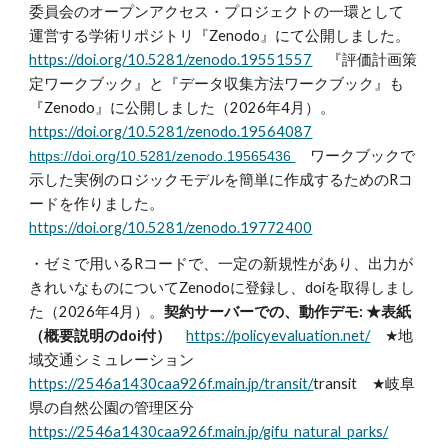
委員会のオープンアクセス・プロジェクトの一環として
運営する学術リポジトリ『Zenodo』にて公開しました。
https://doi.org/10.5281/zenodo.19551557
『評価計画策
定ワークブック』と『データ収集方法ワークブック』も
『Zenodo』に公開しました（202
6
年
4
月）。
https://doi.org/10.5281/zenodo.19564087
ワークブックで
https://doi.org/10.5281/zenodo.19565436
示した実例のロジックモデルを簡単に作成するためのRコ
ードを作りました。
https://doi.org/10.5281/zenodo.19772400
・ゼミで用いるRコードで、一定の新規性があり、出力が
きれいなものについてZenodoに登録し、doiを取得しまし
た
（2026年4月）
。
契約サーバーでの、動作デモ: ★表紙
（概要説明のdoi付）
https://policyevaluation.net/
★
地
域交通シミュレーション
https://2546a1430caa926f.main.jp/transit/
transit
★岐阜
県の自然公園の管理区分
https://2546a1430caa926f.main.jp/gifu_natural_parks/