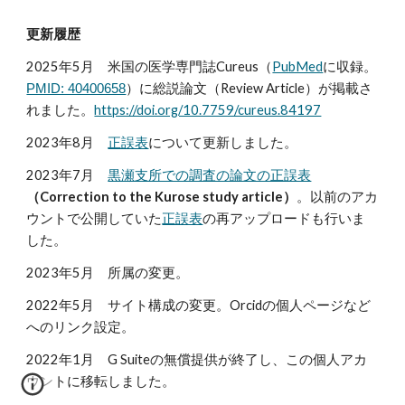
更新履歴
202
5
年
5
月
米国の医学専門誌Cureus（
PubMed
に収録。
）に総説論文（Review Article）が掲載さ
PMID: 40400658
れま
した
。
https://doi.org/10.7759/cureus.84197
2023年
8
月
正誤表
について更新しました。
2023年
7
月
黒瀬支所での調査の論文の正誤表
（Correction to the Kurose study article）
。以前のアカ
ウントで公開していた
正誤表
の再アップロードも行いま
した。
202
3
年5月 所属の変更。
2022年5月 サイト構成の変更。Orcidの個人ページなど
へのリンク設定。
2022年1月
G Suiteの無償提供が終了し、この個人アカ
ウントに移転しました。